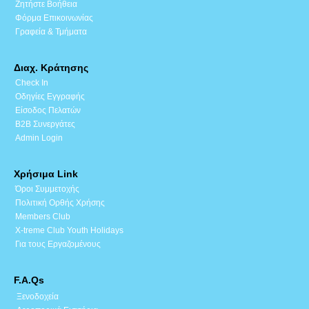
Ζητήστε Βοήθεια
Φόρμα Επικοινωνίας
Γραφεία & Τμήματα
Διαχ. Κράτησης
Check In
Οδηγίες Εγγραφής
Είσοδος Πελατών
B2B Συνεργάτες
Admin Login
Χρήσιμα Link
Όροι Συμμετοχής
Πολιτική Ορθής Χρήσης
Members Club
X-treme Club Youth Holidays
Για τους Εργαζομένους
F.A.Qs
Ξενοδοχεία