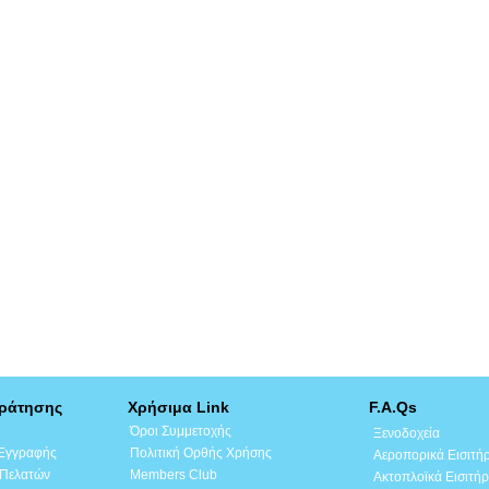
Κράτησης
Χρήσιμα Link
F.A.Qs
Όροι Συμμετοχής
Ξενοδοχεία
 Εγγραφής
Πολιτική Ορθής Χρήσης
Αεροπορικά Εισιτή
 Πελατών
Members Club
Ακτοπλοϊκά Εισιτήρ