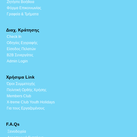
Ζητήστε Βοήθεια
Φόρμα Επικοινωνίας
Γραφεία & Τμήματα
Διαχ. Κράτησης
Check In
Οδηγίες Εγγραφής
Είσοδος Πελατών
B2B Συνεργάτες
Admin Login
Χρήσιμα Link
Όροι Συμμετοχής
Πολιτική Ορθής Χρήσης
Members Club
X-treme Club Youth Holidays
Για τους Εργαζομένους
F.A.Qs
Ξενοδοχεία