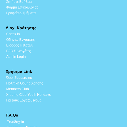
Ζητήστε Βοήθεια
Φόρμα Επικοινωνίας
Γραφεία & Τμήματα
Διαχ. Κράτησης
Check In
Οδηγίες Εγγραφής
Είσοδος Πελατών
B2B Συνεργάτες
Admin Login
Χρήσιμα Link
Όροι Συμμετοχής
Πολιτική Ορθής Χρήσης
Members Club
X-treme Club Youth Holidays
Για τους Εργαζομένους
F.A.Qs
Ξενοδοχεία