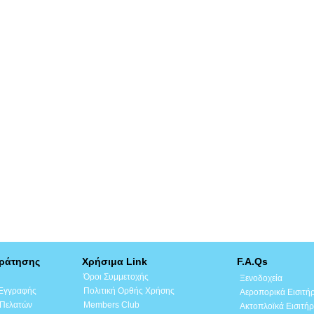
Κράτησης
Χρήσιμα Link
F.A.Qs
Όροι Συμμετοχής
Ξενοδοχεία
 Εγγραφής
Πολιτική Ορθής Χρήσης
Αεροπορικά Εισιτή
 Πελατών
Members Club
Ακτοπλοϊκά Εισιτήρ