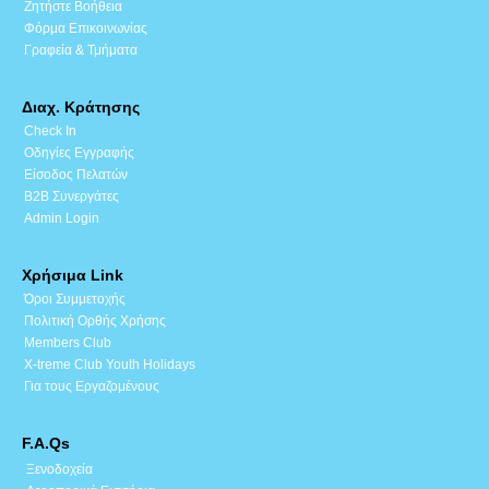
Ζητήστε Βοήθεια
Φόρμα Επικοινωνίας
Γραφεία & Τμήματα
Διαχ. Κράτησης
Check In
Οδηγίες Εγγραφής
Είσοδος Πελατών
B2B Συνεργάτες
Admin Login
Χρήσιμα Link
Όροι Συμμετοχής
Πολιτική Ορθής Χρήσης
Members Club
X-treme Club Youth Holidays
Για τους Εργαζομένους
F.A.Qs
Ξενοδοχεία