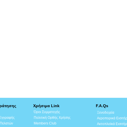
Κράτησης
Χρήσιμα Link
F.A.Qs
Όροι Συμμετοχής
Ξενοδοχεία
 Εγγραφής
Πολιτική Ορθής Χρήσης
Αεροπορικά Εισιτή
 Πελατών
Members Club
Ακτοπλοϊκά Εισιτήρ